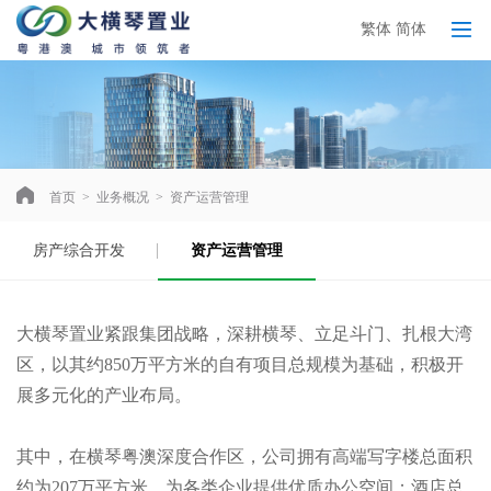
繁体
简体
首页
>
业务概况
>
资产运营管理
房产综合开发
资产运营管理
大横琴置业紧跟集团战略，深耕横琴、立足斗门、扎根大湾
区，以其约850万平方米的自有项目总规模为基础，积极开
展多元化的产业布局。
其中，在横琴粤澳深度合作区，公司拥有高端写字楼总面积
约为207万平方米，为各类企业提供优质办公空间；酒店总