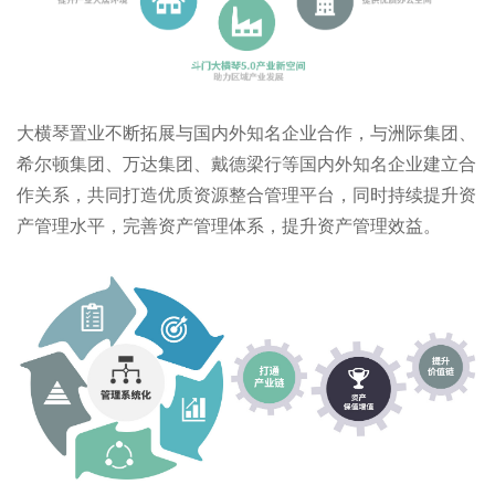
大横琴置业不断拓展与国内外知名企业合作，与洲际集团、
希尔顿集团、万达集团、戴德梁行等国内外知名企业建立合
作关系，共同打造优质资源整合管理平台，同时持续提升资
产管理水平，完善资产管理体系，提升资产管理效益。