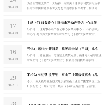
为全面贯彻党的二十大精神，落实关于开展学习贯彻习近平
2024.01
新时代中国特色社会主义思想主题教育相关要求，推动高质
量党建与业务工作“双融双促”，1月22日下午，珠海市市政基
础设施土地开发管理中心（下称“市土地开发中心”）党支部
主动上门 服务暖心丨珠海市不动产登记中心横琴分中心与珠海大横琴置业有限公司座谈交流
与珠海大横琴置业有限公司（下称“大横琴置业”）党总支开
17
展“学思想重实践，送政策进企业”主题党日活动。
1月16日，珠海市不动产登记中心横琴分中心（下称“横琴分
2024.01
中心”）与珠海大横琴置业有限公司（下称“大横琴置业”）开
展座谈交流活动。横琴分中心主任陈浩骏、副主任杨菲菲，
大横琴置业董事长唐文彬、副总经理王迅雁、总经理助理刘
强信心 起好步 开新局丨横琴科学城（三期）首栋塔楼主体结构封顶！
勇及相关部门负责人参加座谈。
16
1月16日，随着最后一方混凝土浇筑完成，由珠海大横琴置业
2024.01
有限公司（下称“大横琴置业”）投资建设的横琴科学城（三
期）项目首栋塔楼——标段二SC6号楼主体结构顺利封顶，
标志着项目建设迈入新阶段。大横琴置业党总支书记、董事
不松劲 有韧劲 提干劲丨富山工业园蓝领宿舍（品富社区）首栋封顶
长唐文彬，横琴粤澳深度合作区经济发展局及各参建单位领
29
导、同事出席仪式。
今天，由大横琴置业投资建设的富山工业园二围东片区工业
2023.12
厂房配套（一期）地块一项目（下称“蓝领宿舍〔品富社
区〕”）迎来首栋宿舍封顶。在项目各方参建人员的共同见证
下，项目最后一块混凝土板浇筑完成，标志着蓝领宿舍（品
富社区）建设迈入新阶段。
28