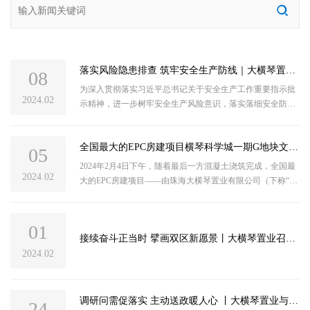
落实风险隐患排查 筑牢安全生产防线｜大横琴置业有序开展2024年春节前安全生产工作
08
为深入贯彻落实习近平总书记关于安全生产工作重要指示批
2024.02
示精神，进一步树牢安全生产风险意识，落实落细安全防范
工作，提高安全管理质量，切实做好春节期间安全生产工
作，确保节日期间安全稳定，珠海大横琴置业有限公司（下
全国最大的EPC房建项目横琴科学城一期G地块文化商业庭院主体结构顺利封顶！
称“大横琴置业”）组织召开安全生产风险隐患研判分析会议
05
并对各项目及办公场所开展节前安全生产和消防安全大检查
2024年2月4日下午，随着最后一方混凝土浇筑完成，全国最
2024.02
工作，全面部署节前安全生产工作。
大的EPC房建项目——由珠海大横琴置业有限公司（下称“大
横琴置业”）投资开发，中建三局第一建设工程有限责任公司
承建的横琴科学城一期项目的G地块文化商业庭院完成主体
结构封顶，标志着项目建设取得了阶段性胜利。
01
接续奋斗正当时 擘画双区新愿景丨大横琴置业召开2023年工作总结暨2024年动员大会
2024.02
调研问需促落实 主动送政暖人心 丨大横琴置业与市土地开发中心开展党建共建活动
24