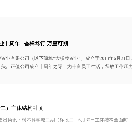
业十周年 | 奋楫笃行 万里可期
置业有限公司（以下简称“大横琴置业”）成立于2013年6月21
年头。正值公司成立十周年之际，为丰富员工生活，释放工作压
工凝聚力、向心力，大横琴置业开展十周年系列活动。
段二）主体结构封顶
天下】播出简讯：横琴科学城二期（标段二）6月30日主体结构全面封