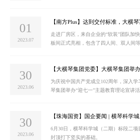
【南方Plus】达到交付标准，大横
01
走进厂房区，来自企业的“软装”团队加
2023.07
板间正式亮相，包含了四人间、双人间
生活配套的需求，同时更注重于打造公
30
为庆祝中国共产党成立102周年，深入学
2023.06
琴集团举办“迎七一”主题教育理论宣讲
家成员、华南理工大学马克思主义学院
卷）专题辅导。活动由大横琴集团党委
【珠海国资】国企要闻 | 横琴科
团各部室负责人、下属企业负责人及党员
30
6月30日，横琴科学城（二期）标段二
2023.06
封顶打下坚实的基础。