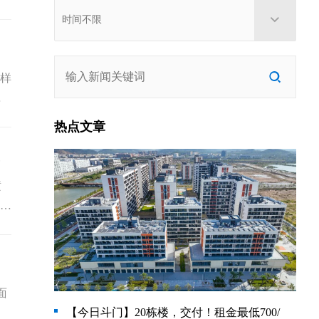
舍样
了
热点文章
第二卷宣讲会
横
团专
二
集
面
【今日斗门】20栋楼，交付！租金最低700/