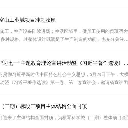
琴富山工业城项目冲刺收尾
快施工，生产设备陆续进场；生活区域里，供员工使用的倒班宿
等多种规格。其整体设计既满足了生产制造的功能，也充分关注
共空间。
【大横琴集团党委】大横琴集团举办“迎七一”主题教育理论宣讲活动暨《习近平著作选读》第一卷、
习贯彻习近平新时代中国特色社会主义思想，6月29日下午，大
活动暨《习近平著作选读》第一卷、第二卷宣讲会，邀请省宣讲
院长、教授解丽霞作学习贯彻《习近平著作选读》（第一卷、第
主办，大横琴置业公司党总支承办，集团党委理论中心组成员、
学城（二期）标段二项目主体结构全面封顶
代表150余人参加宣讲会。
项目迎来了主体结构全面封顶，为横琴科学城（二期）整体项目全